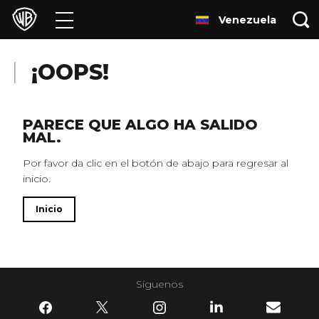
Venezuela
Películas
Series
¡OOPS!
Juegos y Aplicaciones
PARECE QUE ALGO HA SALIDO
MAL.
Franquicias
Por favor da clic en el botón de abajo para regresar al
inicio.
Colecciones
Inicio
Noticias
Experiencias
Síguenos
HBO Max