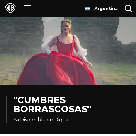
Argentina
Películas
Series
Juegos y Aplicaciones
Franquicias
Colecciones
Noticias
"CUMBRES
BORRASCOSAS"
Experiencias
Ya Disponible en Digital
HBO Max