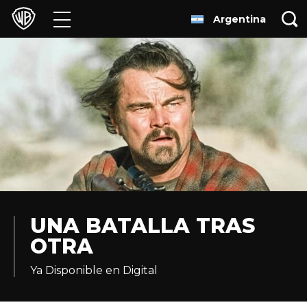
Argentina
Películas
Series
Juegos y Aplicaciones
Franquicias
Colecciones
Noticias
UNA BATALLA TRAS
OTRA
Experiencias
Ya Disponible en Digital
HBO Max