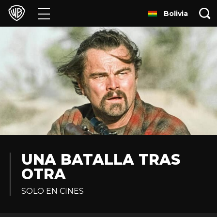
Bolivia
Películas
Series
Juegos y Aplicaciones
Franquicias
Colecciones
Noticias
UNA BATALLA TRAS
OTRA
Experiencias
SOLO EN CINES
HBO Max