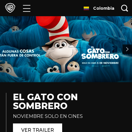
Colombia
Películas
Series
Juegos y Aplicaciones
Franquicias
Colecciones
Noticias
EL GATO CON
SOMBRERO
Experiencias
NOVIEMBRE SOLO EN CINES
HBO Max
VER TRAILER