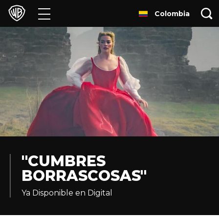
Colombia
Películas
Series
Juegos y Aplicaciones
Franquicias
Colecciones
Noticias
"CUMBRES
BORRASCOSAS"
Experiencias
Ya Disponible en Digital
HBO Max