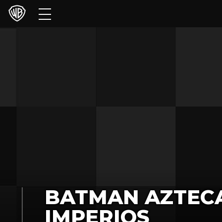
Películas
Series
Juegos y Aplicaciones
Franquicias
Colecciones
Noticias
Experiencias
BATMAN AZTECA
HBO Max
IMPERIOS