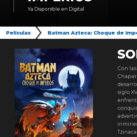
Ya Disponible en Digital
Películas
Batman Azteca: Choque de Imp
SO
Con las
Chaparr
desarro
siglo XV
enfrent
conquis
adverti
inminen
Tzinaca