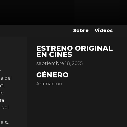
Sobre
Videos
ESTRENO ORIGINAL
EN CINES
septiembre 18, 2025
e
GÉNERO
na del
Animación
tl,
de
ra
 del
de su