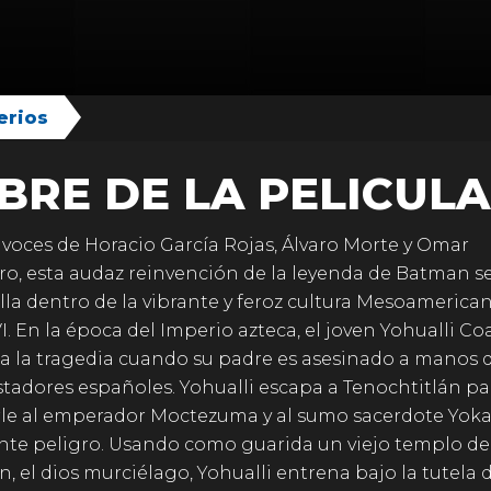
erios
BRE DE LA PELICULA
 voces de Horacio García Rojas, Álvaro Morte y Omar
o, esta audaz reinvención de la leyenda de Batman s
lla dentro de la vibrante y feroz cultura Mesoamerica
I. En la época del Imperio azteca, el joven Yohualli Coa
a la tragedia cuando su padre es asesinado a manos 
tadores españoles. Yohualli escapa a Tenochtitlán pa
rle al emperador Moctezuma y al sumo sacerdote Yoka
te peligro. Usando como guarida un viejo templo de
n, el dios murciélago, Yohualli entrena bajo la tutela 