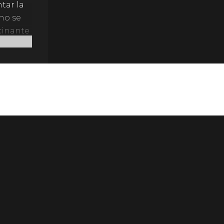
tar la
no se
cinante