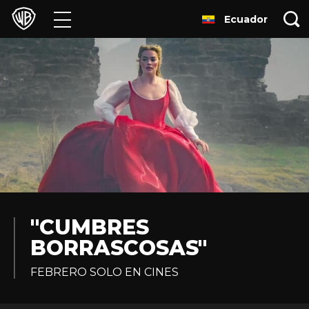
Ecuador
Películas
Series
Juegos y Aplicaciones
Franquicias
Colecciones
Noticias
"CUMBRES
BORRASCOSAS"
Experiencias
FEBRERO SOLO EN CINES
HBO Max