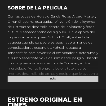
SOBRE DE LA PELICULA
Con las voces de Horacio García Rojas, Álvaro Morte y
Omar Chaparro, esta audaz reinvención de la leyenda
de Batman se desarrolla dentro de la vibrante y feroz
cultura Mesoamericana del siglo XVI. En la época del
Imperio azteca, el joven Yohualli Coatl, enfrenta la
tragedia cuando su padre es asesinado a manos de
conquistadores españoles. Yohualli escapa a
Tenochtitlán para advertirle al emperador Moctezuma y
al sumo sacerdote Yoka del inminente peligro. Usando
como guarida un viejo templo de Tzinacan, el dios
murciélago, Yohualli entrena bajo la tutela de su
mentor, desarrollando armas y equipo que le ayuden a
enfrentar la invasión española y vengar la muerte de su
MÁS
padre. En el camino se encontrará con personajes
claves como Mujer Jaguar y la fascinante Hiedra del
Bosque. 18 de septiembre, solo en cines.
ESTRENO ORIGINAL EN
CINES