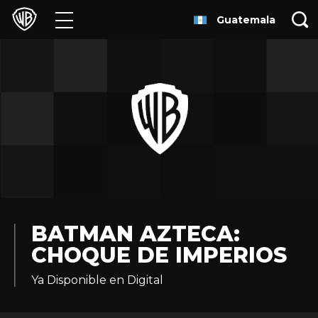
Guatemala
Películas
Series
Juegos y Aplicaciones
Franquicias
Colecciones
Noticias
BATMAN AZTECA:
CHOQUE DE IMPERIOS
Experiencias
Ya Disponible en Digital
HBO Max