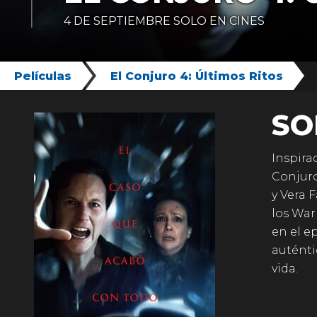
4 DE SEPTIEMBRE SOLO EN CINES
Películas
El Conjuro 4: Últimos Ritos
SO
Inspirad
Conjuro
y Vera 
los War
en el e
auténti
vida.