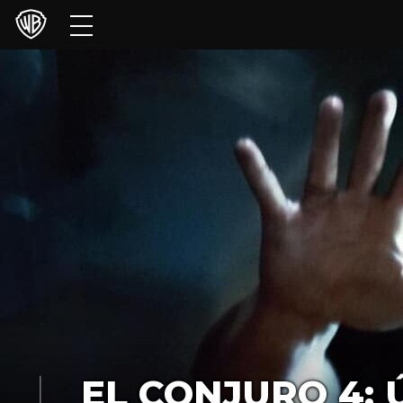
Películas
Series
Juegos y Aplicaciones
Franquicias
Colecciones
Noticias
Experiencias
HBO Max
EL CONJURO 4: 