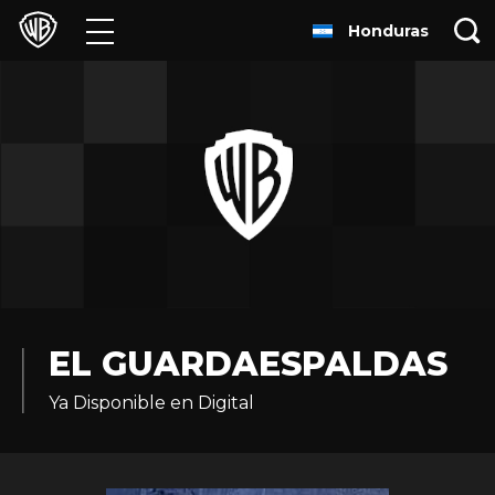
Honduras
Películas
Series
Juegos y Aplicaciones
Franquicias
Colecciones
Noticias
EL GUARDAESPALDAS
Ya Disponible en Digital
Experiencias
HBO Max