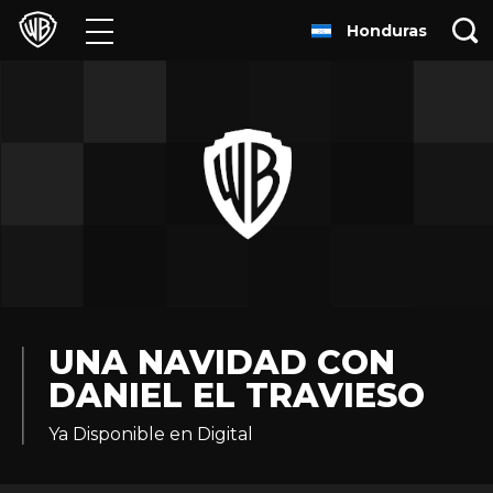
Honduras
Películas
Series
Juegos y Aplicaciones
Franquicias
Colecciones
Noticias
UNA NAVIDAD CON
DANIEL EL TRAVIESO
Experiencias
Ya Disponible en Digital
HBO Max