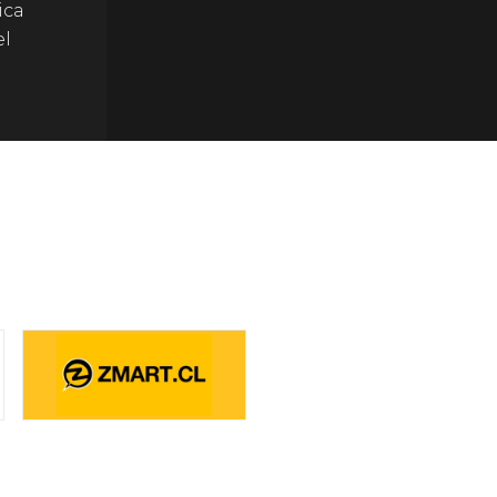
ica
el