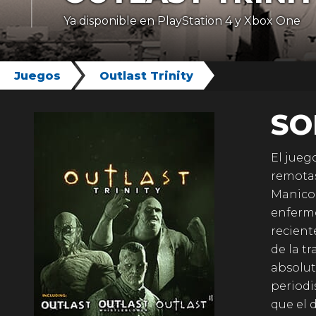
Ya disponible en PlayStation 4 y Xbox One
Juegos
Outlast Trinity
SO
El jueg
remotas
Manico
enfermo
recient
de la t
absolut
periodi
que el 