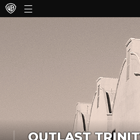
Películas
Series
Juegos y Aplicaciones
Franquicias
Colecciones
Noticias
Experiencias
HBO Max
OUTLAST TRINIT