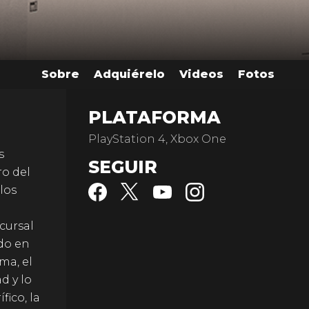
Sobre
Adquiérelo
Videos
Fotos
PLATAFORMA
PlayStation 4, Xbox One
s
SEGUIR
o del
los
cursal
do en
ma, el
d y lo
fico, la