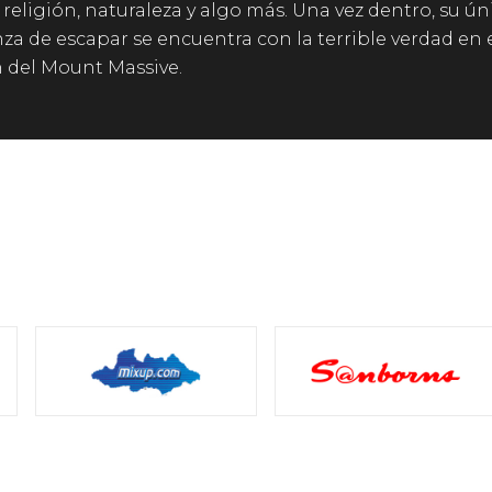
, religión, naturaleza y algo más. Una vez dentro, su ún
za de escapar se encuentra con la terrible verdad en 
 del Mount Massive.