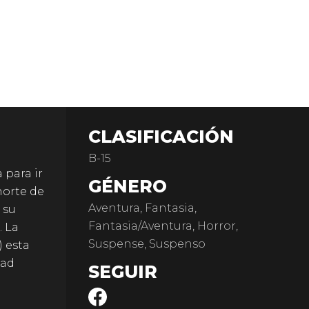
CLASIFICACIÓN
B-15
 para ir
GÉNERO
norte de
Aventura, Fantasia,
 su
Fantasia/Aventura, Horror,
. La
Suspense, Suspenso
) esta
dad
SEGUIR