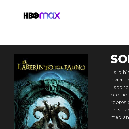
SO
Es la h
a vivir
España,
propio 
represi
en su a
mediant