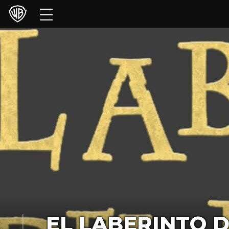
Películas
Series
Juegos y Aplicaciones
Franquicias
Colecciones
Noticias
Experiencias
HBO Max
EL LABERINTO 