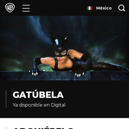
México
Películas
Series
Juegos y Aplicaciones
Franquicias
Colecciones
Noticias
GATÚBELA
Ya disponible en Digital
Experiencias
HBO Max