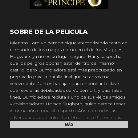
SOBRE DE LA PELICULA
Mientras Lord Voldemort sigue atemorizando tanto en
el mundo de los magos como en el de los Muggles,
Hogwarts ya no es un lugar seguro. Harry sospecha
que los peligros podrían estar dentro del mismo
castillo, pero Dumbledore está más preocupado en
prepararlo para la batalla final que se aproxima
velozmente. Juntos trabajan para encontrar la clave
que revele las debilidades de Voldemort, y para tales
fines, Dumbledore recluta a uno de sus viejos amigos
y colaboradores Horace Slughorn, quien parece tener
información crucial al respecto. Aún con todas las
adversidades que enfrentan, el romance florece para
Harry, Ron, Hermione y sus compañeros de clase. El
MÁS
amor casi se puede respirar, pero el peligro está aún
más latente y Hogwarts jamás volverá a ser lo mismo.