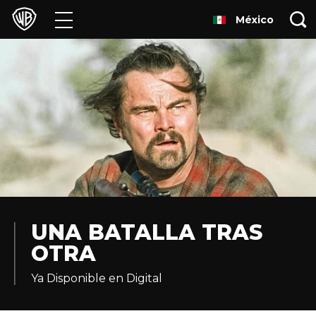
México
Películas
Series
Juegos y Aplicaciones
Franquicias
Colecciones
Noticias
UNA BATALLA TRAS
OTRA
Experiencias
Ya Disponible en Digital
HBO Max