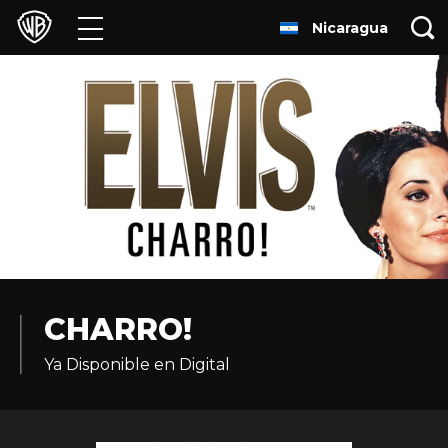
Nicaragua
Películas
Series
Juegos y Aplicaciones
Franquicias
Colecciones
Noticias
CHARRO!
Ya Disponible en Digital
Experiencias
HBO Max