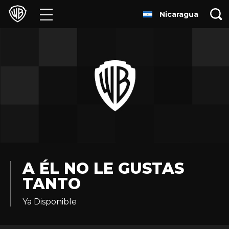
Nicaragua
Películas
Series
Juegos y Aplicaciones
Franquicias
Colecciones
Noticias
A ÉL NO LE GUSTAS
TANTO
Experiencias
Ya Disponible
HBO Max