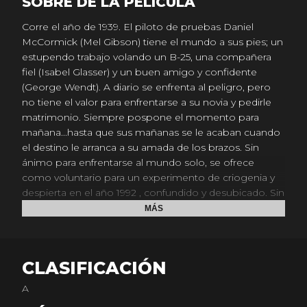
SOBRE DE LA PELICULA
Corre el año de 1939. El piloto de pruebas Daniel
McCormick (Mel Gibson) tiene el mundo a sus pies; un
estupendo trabajo volando un B-25, una compañera
fiel (Isabel Glasser) y un buen amigo y confidente
(George Wendt). A diario se enfrenta al peligro, pero
no tiene el valor para enfrentarse a su novia y pedirle
matrimonio. Siempre pospone el momento para
mañana...hasta que sus mañanas se le acaban cuando
el destino le arranca a su amada de los brazos. Sin
ánimo para enfrentarse al mundo solo, se ofrece
como voluntario para un experimento de criogenia y
despierta en el año 1992 , confundido y desubicado. Sin
embargo, a través de la relación con un niño sin padre
MÁS
(Elijah Wood) y la madre de éste (Jamie Lee Curtis),
aprende que el tiempo no espera a nadie, pero el
verdadero amor, si. Una inolvidable aventura romántica
CLASIFICACIÓN
sobre el valor de enfrentar riesgos, disfrutar el presente
y recibir una verdadera oportunidad.
A