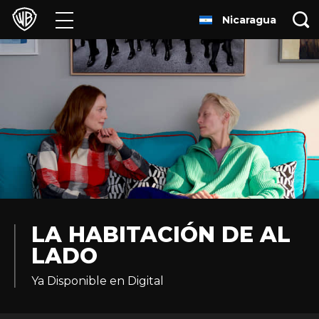
Nicaragua
Películas
Series
Juegos y Aplicaciones
Franquicias
Colecciones
Noticias
LA HABITACIÓN DE AL
LADO
Experiencias
Ya Disponible en Digital
HBO Max