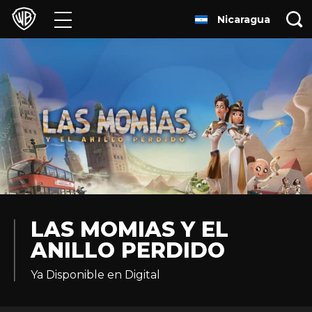
Nicaragua
Películas
Series
Juegos y Aplicaciones
Franquicias
Colecciones
Noticias
LAS MOMIAS Y EL
ANILLO PERDIDO
Experiencias
Ya Disponible en Digital
HBO Max