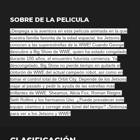
SOBRE DE LA PELICULA
¡Despega a la aventura en esta película animada en la que
nuestra familia favorita de la edad espacial, los Jetsons,
conocen a las superestrellas de la WWE! Cuando George
descubre a Big Show de WWE, quien ha estado congelado
durante 100 años, el encuentro futurista comienza. Ya
descongelado, Big Show no pierde tiempo en quitarle el
cinturón de WWE del actual campeón robot, así como en
tomar el control total de Orbit City. Depende de los Jetsons
viajar al pasado y pedir la ayuda de las estrellas más
brillantes de WWE: Sheamus, Alicia Fox, Roman Reigns,
Seth Rollins y los hermanos Uso. ¿Puede prevalecer este
equipo cósmico y corregir este túnel del tiempo? ¡Sintoniza
para ver a los Jetsons y WWE!