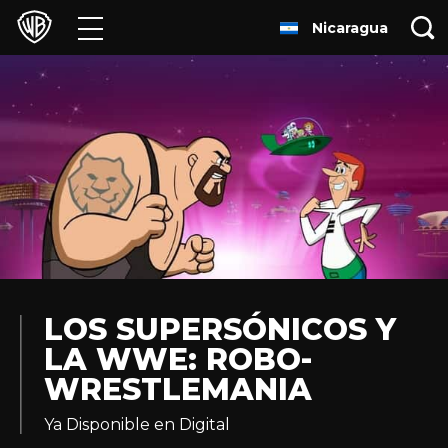
Nicaragua
Películas
Series
Juegos y Aplicaciones
Franquicias
Colecciones
Noticias
LOS SUPERSÓNICOS Y
LA WWE: ROBO-
Experiencias
WRESTLEMANIA
HBO Max
Ya Disponible en Digital