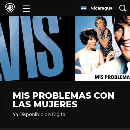
Nicaragua
Películas
Series
Juegos y Aplicaciones
Franquicias
Colecciones
Noticias
MIS PROBLEMAS CON
LAS MUJERES
Experiencias
Ya Disponible en Digital
HBO Max