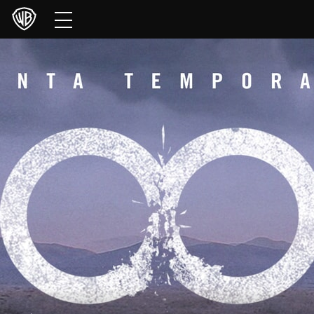
Películas
Series
Juegos y Aplicaciones
Franquicias
Colecciones
Noticias
Experiencias
HBO Max