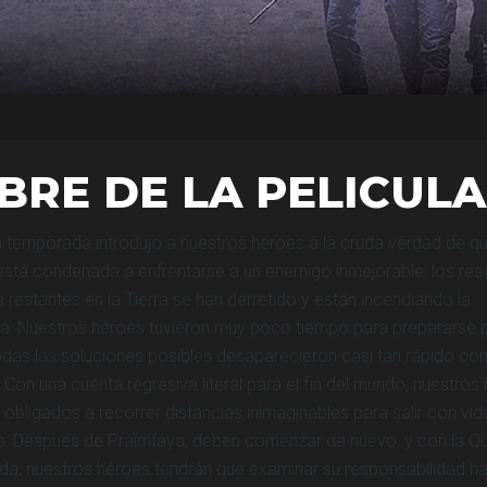
BRE DE LA PELICULA
a temporada introdujo a nuestros héroes a la cruda verdad de qu
stá condenada a enfrentarse a un enemigo inmejorable: los rea
 restantes en la Tierra se han derretido y están incendiando la
a. Nuestros héroes tuvieron muy poco tiempo para prepararse p
todas las soluciones posibles desaparecieron casi tan rápido c
 Con una cuenta regresiva literal para el fin del mundo, nuestros
 obligados a recorrer distancias inimaginables para salir con vid
tro. Después de Praimfaya, deben comenzar de nuevo, y con la Qu
a, nuestros héroes tendrán que examinar su responsabilidad ha