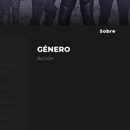
Sobre
GÉNERO
Acción
e la raza
ctores
ara lo
omo
 héroes
a, con o
inta
cia el