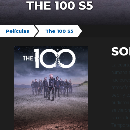
THE 100 S5
Películas
The 100 S5
SO
La cuart
humana e
nucleares
atmósfer
peor, y 
pudieron.
se vieron
sin el o
Temporad