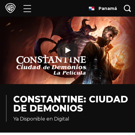
Panamá
Películas
Series
Juegos y Aplicaciones
Franquicias
Colecciones
Noticias
CONSTANTINE: CIUDAD
DE DEMONIOS
Experiencias
Ya Disponible en Digital
HBO Max