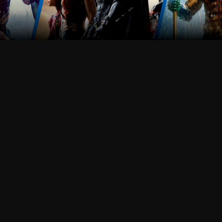
REGÍSTRATE AHORA
Síguenos
Sobre Nosotros
Términos y condiciones
Comunicados de Prensa
Política de privacidad
Tus derechos de privacidad
Ofertas de empleo
Internacional
Ayuda