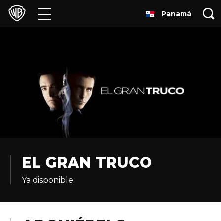
Panamá
Películas
Series
Juegos y Aplicaciones
Franquicias
Colecciones
Noticias
EL GRAN TRUCO
Ya disponible
Experiencias
HBO Max