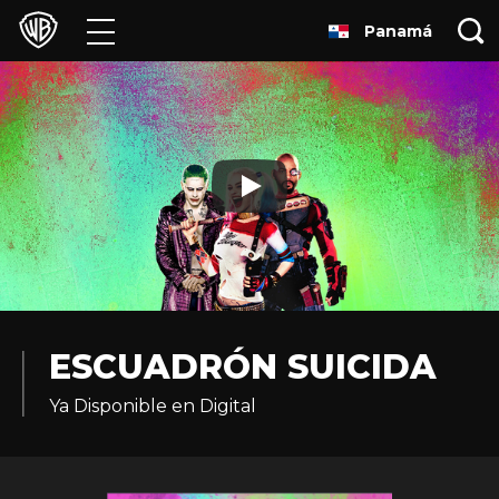
Panamá
Películas
Series
Juegos y Aplicaciones
Franquicias
Colecciones
Noticias
ESCUADRÓN SUICIDA
Ya Disponible en Digital
Experiencias
HBO Max