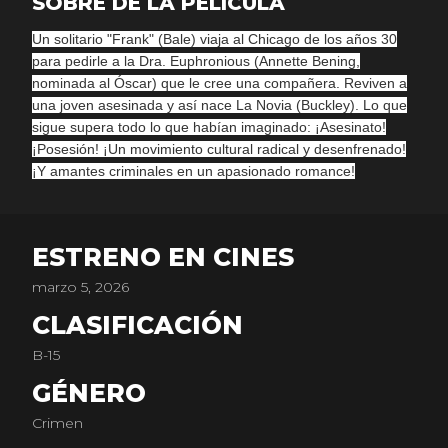
SOBRE DE LA PELICULA
Un solitario "Frank" (Bale) viaja al Chicago de los años 30
para pedirle a la Dra. Euphronious (Annette Bening,
nominada al Óscar) que le cree una compañera. Reviven a
una joven asesinada y así nace La Novia (Buckley). Lo que
sigue supera todo lo que habían imaginado: ¡Asesinato!
¡Posesión! ¡Un movimiento cultural radical y desenfrenado!
¡Y amantes criminales en un apasionado romance!
ESTRENO EN CINES
marzo 5, 2026
CLASIFICACIÓN
B-15
GÉNERO
Crimen