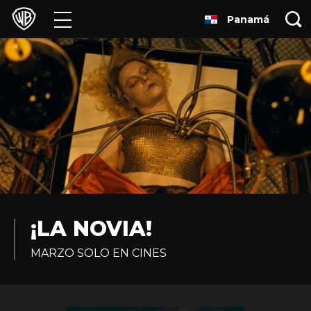
Panamá
Películas
Series
Juegos y Aplicaciones
Franquicias
Colecciones
Noticias
¡LA NOVIA!
MARZO SOLO EN CINES
Experiencias
HBO Max