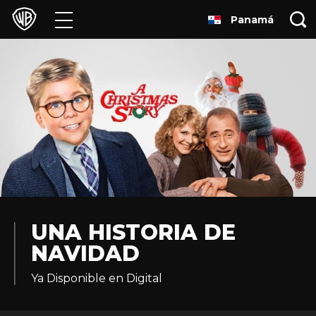
Panamá
Películas
Series
Juegos y Aplicaciones
Franquicias
Colecciones
Noticias
UNA HISTORIA DE
NAVIDAD
Experiencias
Ya Disponible en Digital
HBO Max