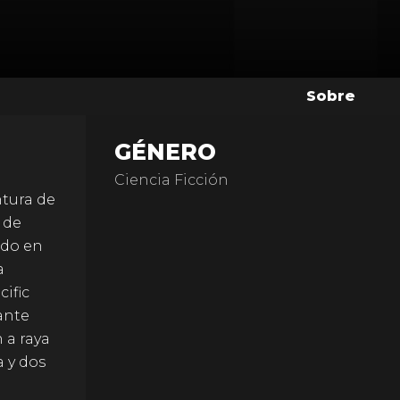
Sobre
GÉNERO
Ciencia Ficción
ntura de
 de
ido en
a
ific
ante
 a raya
 y dos