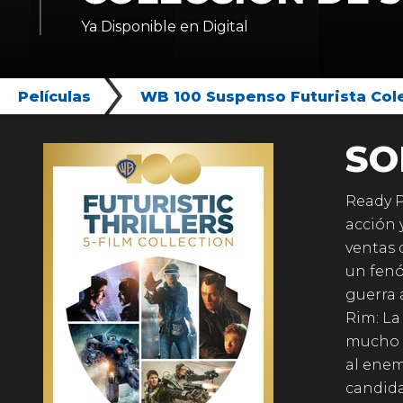
Ya Disponible en Digital
Películas
WB 100 Suspenso Futurista Cole
SO
Ready P
acción 
ventas 
un fen
guerra 
Rim: La
mucho t
al enem
candida