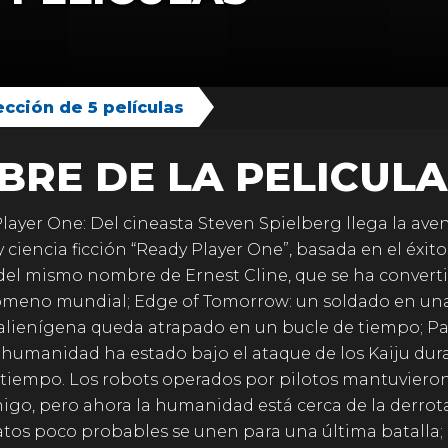
cción de 5 películas
BRE DE LA PELICULA
layer One: Del cineasta Steven Spielberg llega la ave
y ciencia ficción “Ready Player One”, basada en el éxito
del mismo nombre de Ernest Cline, que se ha convert
ómeno mundial; Edge of Tomorrow: un soldado en un
alienígena queda atrapado en un bucle de tiempo; Pac
 humanidad ha estado bajo el ataque de los Kaiju dur
iempo. Los robots operados por pilotos mantuvieron
igo, pero ahora la humanidad está cerca de la derrota
tos poco probables se unen para una última batalla;