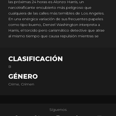
las próximas 24 horas es Alonzo Harris, un
narcotraficante encubierto más peligroso que
cualquiera de las calles más temibles de Los Angeles.
En una enérgica variación de sus frecuentes papeles
como tipo bueno, Denzel Washington interpreta a
Harris, el torcido pero carismático detective que atrae
al mismo tiempo que causa repulsión mientras se
convierte en el tipo de matón al que se supone él
mismo captura.
CLASIFICACIÓN
B
GÉNERO
Crime, Crimen
Síguenos