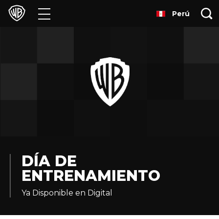
Perú
Películas
Series
Juegos y Aplicaciones
Franquicias
Colecciones
Noticias
DÍA DE
ENTRENAMIENTO
Experiencias
Ya Disponible en Digital
HBO Max