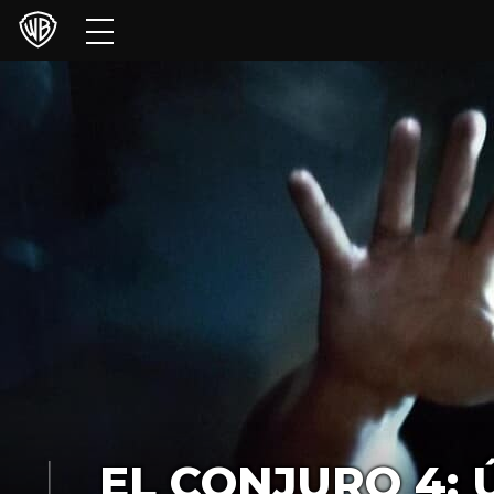
Películas
Series
Juegos y Aplicaciones
Franquicias
Colecciones
Noticias
Experiencias
HBO Max
EL CONJURO 4: 