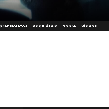
rar Boletos
Adquiérelo
Sobre
Videos