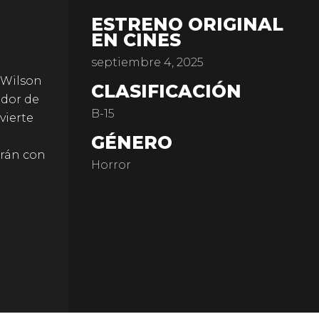
ESTRENO ORIGINAL
EN CINES
septiembre 4, 2025
k Wilson
CLASIFICACIÓN
ador de
B-15
vierte
GÉNERO
drán con
Horror