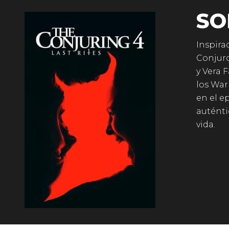
SO
Inspirad
Conjuro
y Vera 
los War
en el e
auténti
vida.