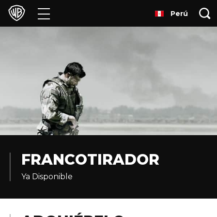
Perú
Películas
Series
Juegos y Aplicaciones
Franquicias
Colecciones
Noticias
FRANCOTIRADOR
Ya Disponible
Experiencias
HBO Max