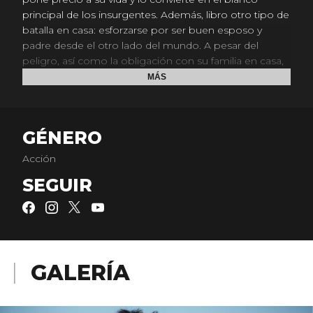
principal de los insurgentes. Además, libro otro tipo de
batalla en casa: esforzarse por ser buen esposo y
padre desde el otro lado del mundo. A pesar del
peligro, así como la obligación con su familia en casa,
Chris presta su servicio durante cuatro desgarradores
MÁS
turnos en Irak, personificando el espíritu del credo de
los SEAL: "nadie se queda atrás". Pero al regresar con
su esposa Taya Renae Kyle (Sienna Miller) e hijos, Chris
GÉNERO
se encuentra con que es la guerra la que no puede
dejar atrás.
Acción
SEGUIR
GALERÍA