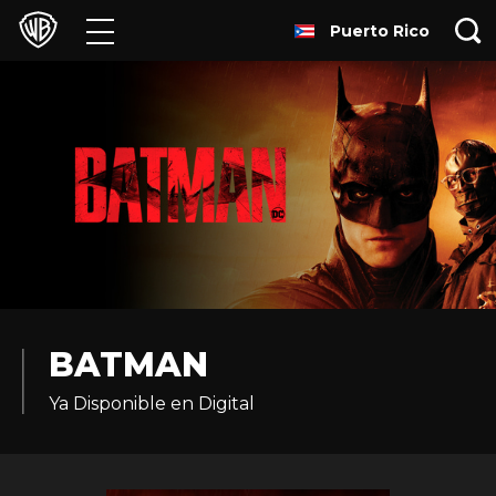
Puerto Rico
Películas
Series
Juegos y Aplicaciones
Franquicias
Colecciones
Noticias
BATMAN
Ya Disponible en Digital
Experiencias
HBO Max