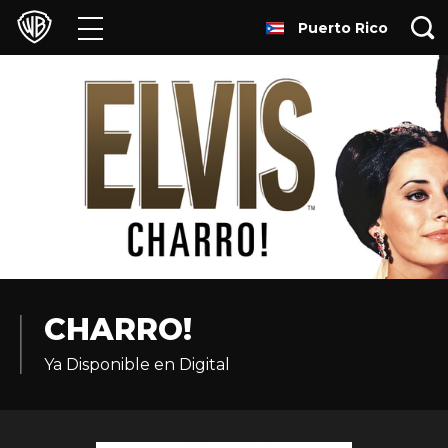
Puerto Rico
Películas
Series
Juegos y Aplicaciones
Franquicias
Colecciones
Noticias
CHARRO!
Ya Disponible en Digital
Experiencias
HBO Max