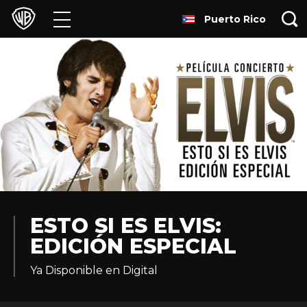
Puerto Rico
Películas
Series
Juegos y Aplicaciones
Franquicias
Colecciones
Noticias
ESTO SI ES ELVIS:
EDICIÓN ESPECIAL
Experiencias
Ya Disponible en Digital
HBO Max