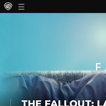
Películas
Series
Juegos y Aplicaciones
Franquicias
Colecciones
Noticias
Experiencias
HBO Max
THE FALLOUT: L