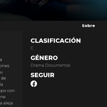
Sobre
CLASIFICACIÓN
C
GÉNERO
na
Drama Documental
iones
su
SEGUIR
 de
la
mpo con
ine
a aleja