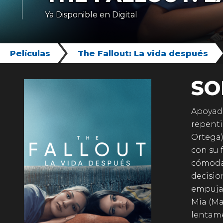
Ya Disponible en Digital
Películas
The Fallout: La vida después
SO
Apoyada
repenti
Ortega)
con su 
cómoda 
decisio
empujan
Mia (Ma
lentame