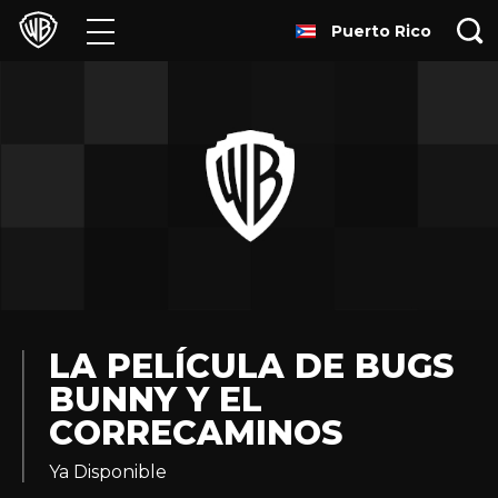
Puerto Rico
Películas
Series
Juegos y Aplicaciones
Franquicias
Colecciones
Noticias
LA PELÍCULA DE BUGS
BUNNY Y EL
Experiencias
CORRECAMINOS
HBO Max
Ya Disponible