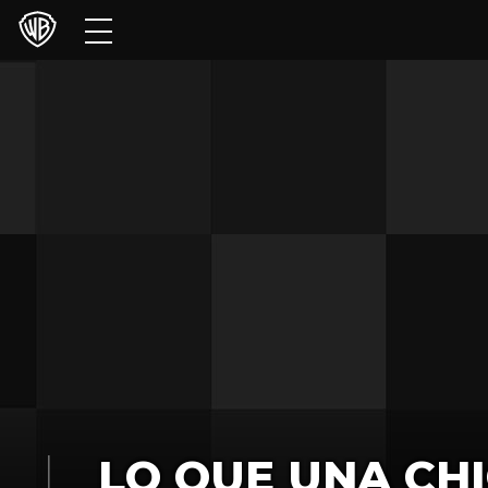
Películas
Series
Juegos y Aplicaciones
Franquicias
Colecciones
Noticias
Experiencias
HBO Max
LO QUE UNA CH