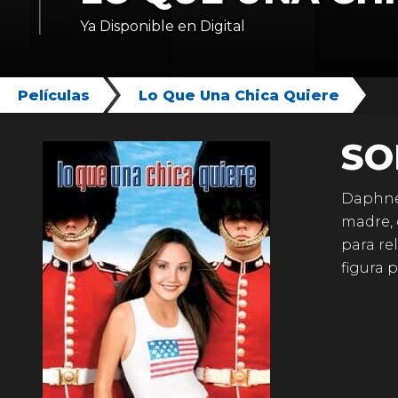
Ya Disponible en Digital
Películas
Lo Que Una Chica Quiere
SO
Daphne,
madre, 
para re
figura 