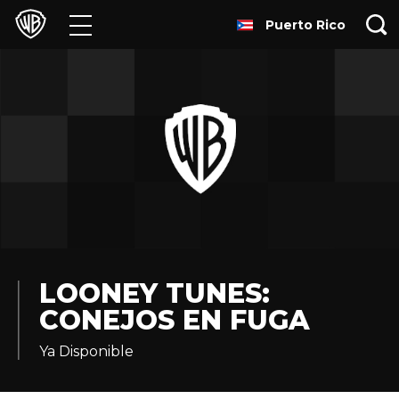
Puerto Rico
Películas
Series
Juegos y Aplicaciones
Franquicias
Colecciones
Noticias
LOONEY TUNES:
CONEJOS EN FUGA
Experiencias
Ya Disponible
HBO Max