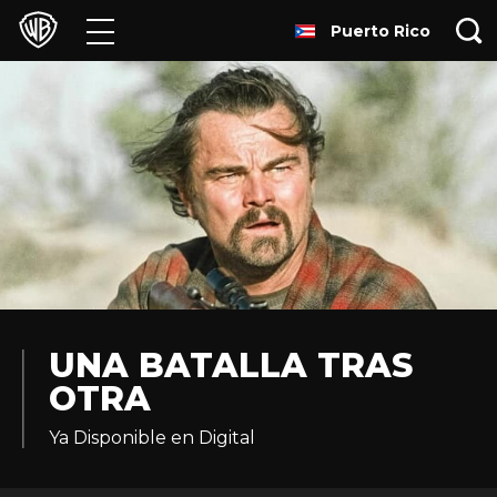
Puerto Rico
Películas
Series
Juegos y Aplicaciones
Franquicias
Colecciones
Noticias
UNA BATALLA TRAS
OTRA
Experiencias
Ya Disponible en Digital
HBO Max