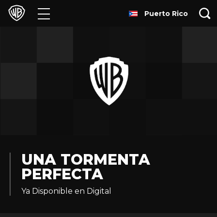
Puerto Rico
Películas
Series
Juegos y Aplicaciones
Franquicias
Colecciones
Noticias
UNA TORMENTA
PERFECTA
Experiencias
Ya Disponible en Digital
HBO Max