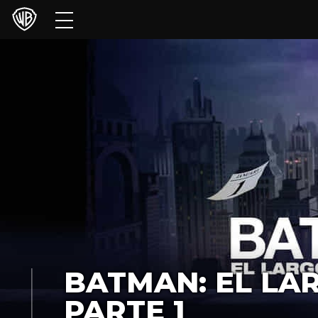
Películas
Series
Juegos y Aplicaciones
Franquicias
Colecciones
Noticias
Experiencias
BATMAN: EL LA
HBO Max
PARTE 1