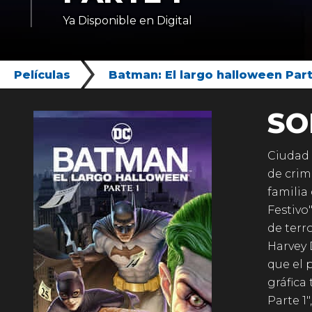
Ya Disponible en Digital
Películas
Batman: El largo halloween Part
SO
Ciudad 
de crim
familia
Festivo
de terr
Harvey 
que el 
gráfica
Parte 1