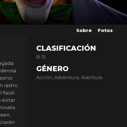
Sobre
Fotos
CLASIFICACIÓN
B-15
lagada
GÉNERO
oderosa
Acción, Adventure, Aventura
sesino
n rastro
 fiscal
 evitar
 novela
ween,
mbiarán