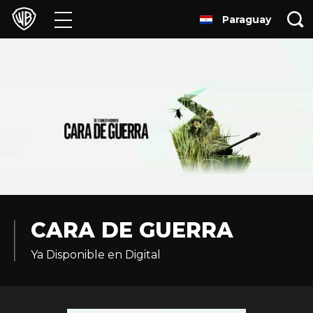
Paraguay
Películas
Series
Juegos y Aplicaciones
Franquicias
Colecciones
Noticias
CARA DE GUERRA
Ya Disponible en Digital
Experiencias
HBO Max