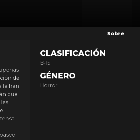
Sobre
CLASIFICACIÓN
B-15
 apenas
GÉNERO
ición de
Horror
e le han
rán que
ales
de
ntensa
.
 paseo