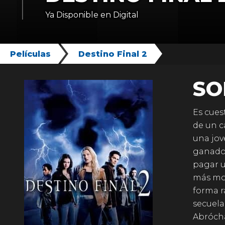
Ya Disponible en Digital
Películas
Destino Final 2
SO
Es cues
de un c
una jov
ganado 
pagar u
más mod
forma r
secuela
Abrócha