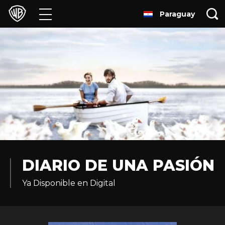
Paraguay
Películas
Series
Juegos y Aplicaciones
Franquicias
Colecciones
Noticias
DIARIO DE UNA PASIÓN
Ya Disponible en Digital
Experiencias
HBO Max