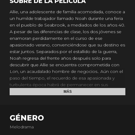
SOBRE DE LA PELICULA
Allie, una adolescente de familia acomodada, conoce a
un humilde trabajador llamado Noah durante una feria
en el pueblo de Seabrook, a mediados de los años 40.
A pesar de las diferencias de clase, los dos jóvenes se
enamoran perdidamente en el curso de ese
apasionado verano, convenciéndose que su destino es
estar juntos. Separados por el estallido de la guerra,
Noah regresa del frente años después solo para
descubrir que Allie se encuentra comprometida con
Lon, un acaudalado hombre de negocios.. Aún con el
paso del tiempo, el recuerdo de esa apasionada y
turbulenta época habrá de permanecer en sus
corazones. Al igual que esa promesa de estar siempre
MÁS
juntos, en una romántica historia sobre el destino y los
alcances del verdadero amor.
GÉNERO
Melodrama