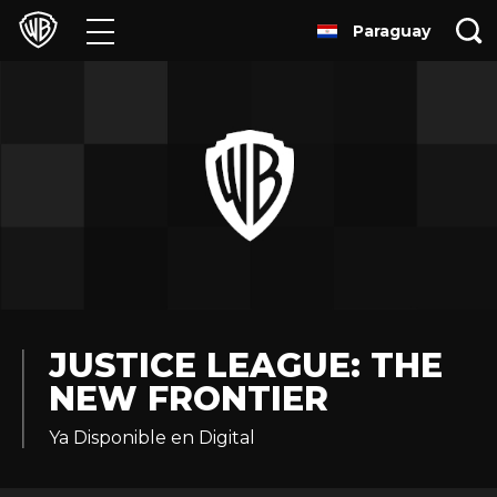
Paraguay
Películas
Series
Juegos y Aplicaciones
Franquicias
Colecciones
Noticias
JUSTICE LEAGUE: THE
NEW FRONTIER ​
Experiencias
Ya Disponible en Digital
HBO Max