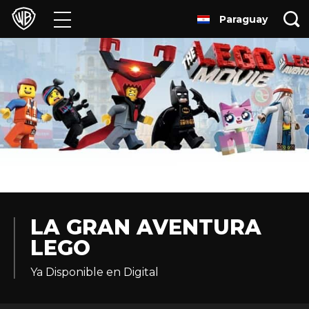
Paraguay
Películas
Series
Juegos y Aplicaciones
Franquicias
Colecciones
Noticias
LA GRAN AVENTURA
LEGO
Experiencias
Ya Disponible en Digital
HBO Max