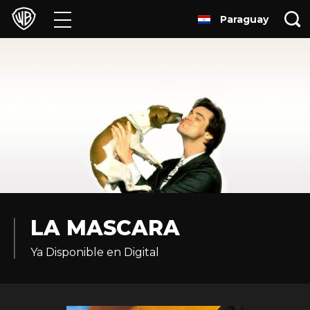
Paraguay
Películas
Series
Juegos y Aplicaciones
Franquicias
Colecciones
Noticias
LA MASCARA
Ya Disponible en Digital
Experiencias
HBO Max